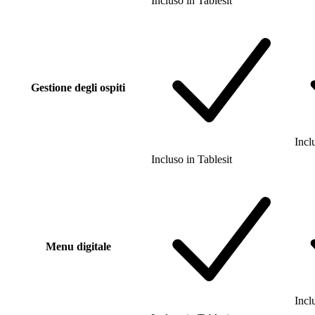
Incluso
in
Tablesit
Gestione degli ospiti
Incl
Incluso
in
Tablesit
Menu digitale
Incl