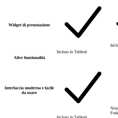
Widget di prenotazione
Incl
Incluso
in
Tablesit
Altre funzionalità
Interfaccia moderna e facile
da usare
Non 
For
Incluso
in
Tablesit