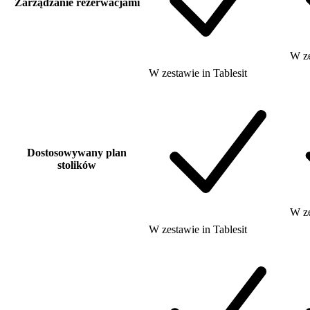
Zarządzanie rezerwacjami
W z
W zestawie
in
Tablesit
Dostosowywany plan
stolików
W z
W zestawie
in
Tablesit