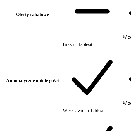
Oferty rabatowe
W z
Brak
in
Tablesit
Automatyczne opinie gości
W z
W zestawie
in
Tablesit