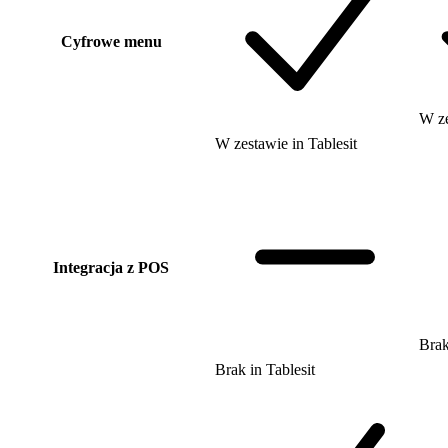
Cyfrowe menu
W z
W zestawie
in
Tablesit
Integracja z POS
Bra
Brak
in
Tablesit