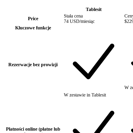
Tablesit
Stała cena
Cen
Price
74 USD
/miesiąc
$22
Kluczowe funkcje
Rezerwacje bez prowizji
W z
W zestawie
in
Tablesit
Płatności online (płatne lub