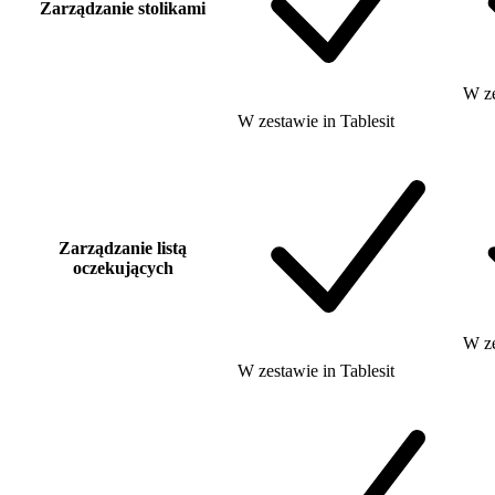
Zarządzanie stolikami
W z
W zestawie
in
Tablesit
Zarządzanie listą
oczekujących
W z
W zestawie
in
Tablesit