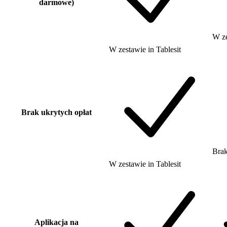
darmowe)
W z
W zestawie
in
Tablesit
Brak ukrytych opłat
Bra
W zestawie
in
Tablesit
Aplikacja na