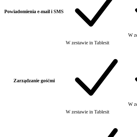
Powiadomienia e-mail i SMS
W z
W zestawie
in
Tablesit
Zarządzanie gośćmi
W z
W zestawie
in
Tablesit