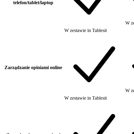
telefon/tablet/laptop
W z
W zestawie
in
Tablesit
Zarządzanie opiniami online
W z
W zestawie
in
Tablesit