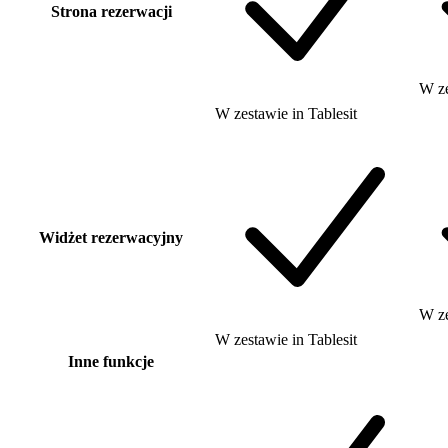
Strona rezerwacji
W z
W zestawie
in
Tablesit
Widżet rezerwacyjny
W z
W zestawie
in
Tablesit
Inne funkcje