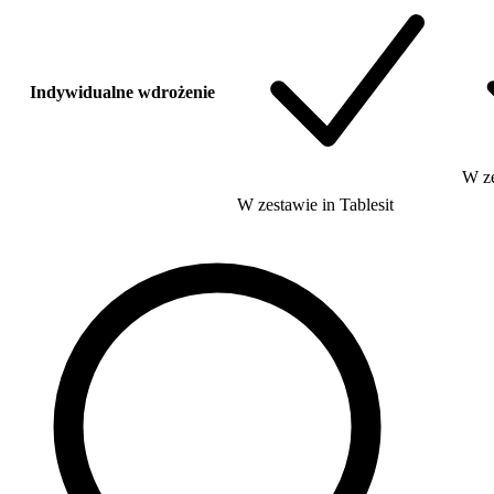
Indywidualne wdrożenie
W z
W zestawie
in
Tablesit