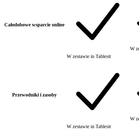
Całodobowe wsparcie online
W z
W zestawie
in
Tablesit
Przewodniki i zasoby
W z
W zestawie
in
Tablesit