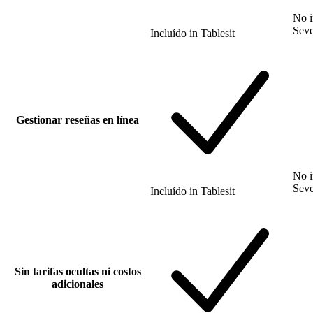
No i
Sev
Incluído
in
Tablesit
Gestionar reseñas en línea
No i
Sev
Incluído
in
Tablesit
Sin tarifas ocultas ni costos
adicionales