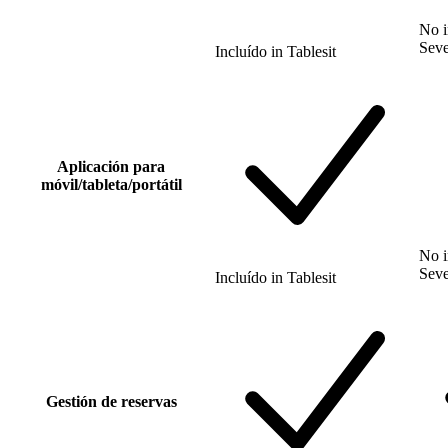
No i
Sev
Incluído
in
Tablesit
Aplicación para
móvil/tableta/portátil
No i
Sev
Incluído
in
Tablesit
Gestión de reservas