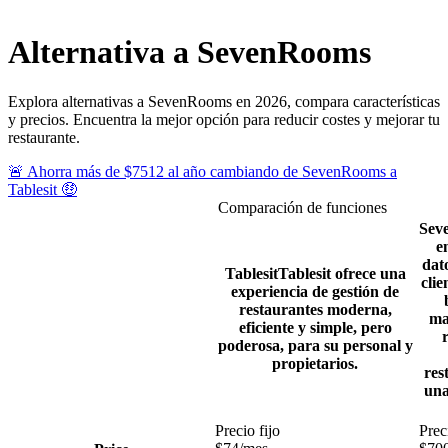
Alternativa a SevenRooms
Explora alternativas a SevenRooms en 2026, compara características
y precios. Encuentra la mejor opción para reducir costes y mejorar tu
restaurante.
🚨
Ahorra
más de
$7512 al año
cambiando de SevenRooms a
Tablesit
🤑
Comparación de funciones
Sev
e
dato
Tablesit
Tablesit ofrece una
clie
experiencia de gestión de
restaurantes moderna,
ma
eficiente y simple, pero
poderosa, para su personal y
propietarios.
res
una
Precio fijo
Prec