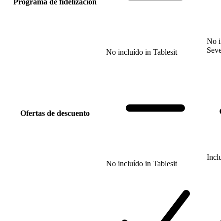
Programa de fidelización
No i
Sev
No incluído
in
Tablesit
Ofertas de descuento
Incl
No incluído
in
Tablesit