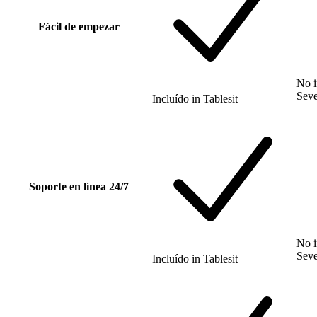
Fácil de empezar
No i
Sev
Incluído
in
Tablesit
Soporte en línea 24/7
No i
Sev
Incluído
in
Tablesit