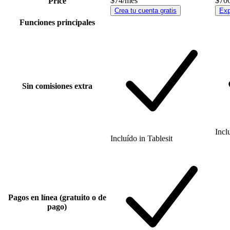
$74
/mes
$70
Price
Crea tu cuenta gratis
Exp
Funciones principales
Sin comisiones extra
Incl
Incluído
in
Tablesit
Pagos en línea (gratuito o de
pago)