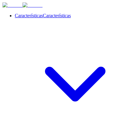
Características
Características