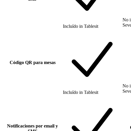
No i
Sev
Incluído
in
Tablesit
Código QR para mesas
No i
Sev
Incluído
in
Tablesit
Notificaciones por email y